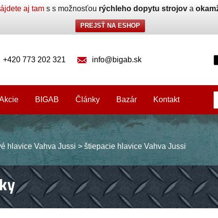
ájdete aj tam
s s možnosťou
rýchleho dopytu strojov
a
okamž
PREJSŤ NA ESHOP
+420 773 202 321
info@bigab.sk
Akcie
BIGAB
Články
Bazár
Kontakt
vé hlavice Vahva Jussi
>
štiepacie hlavice Vahva Jussi
ky