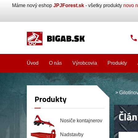
Máme nový eshop
JPJForest.sk
- všetky produkty
novo n
Úvod
O nás
Výrobcovia
Produkty
>
Gilotíno
Produkty
Člán
Nosiče kontajnerov
Nadstavby