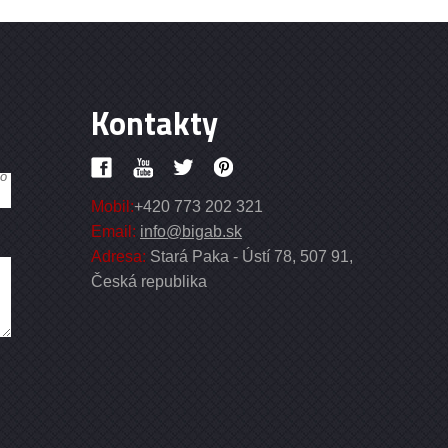
Kontakty
lo
Mobil:
+420 773 202 321
Email:
info@bigab.sk
Adresa:
Stará Paka - Ústí 78, 507 91,
Česká republika