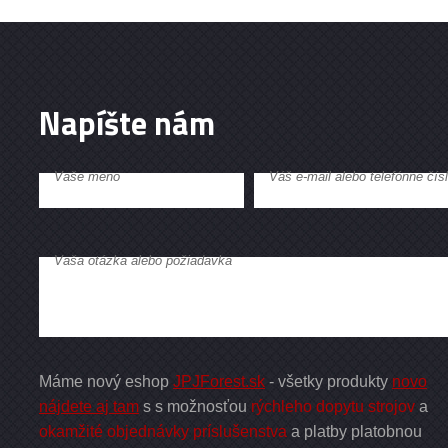
Napíšte nám
Vaše meno
Váš e-mail alebo telefónne čís
Vaša otázka alebo požiadavka
Máme nový eshop
JPJForest.sk
- všetky produkty
novo
nájdete aj tam
s s možnosťou
rýchleho dopytu strojov
a
okamžité objednávky príslušenstva
a platby platobnou