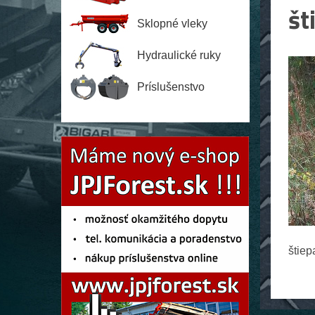
št
Sklopné vleky
Hydraulické ruky
Príslušenstvo
štiep