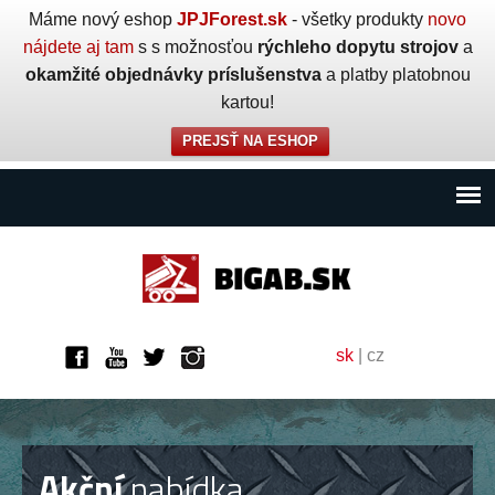
Máme nový eshop
JPJForest.sk
- všetky produkty
novo
nájdete aj tam
s s možnosťou
rýchleho dopytu strojov
a
okamžité objednávky príslušenstva
a platby platobnou
kartou!
PREJSŤ NA ESHOP
sk
|
cz
Akční
nabídka