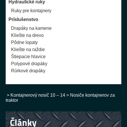
Hydraulické ruky
Ruky pre kontajnery
Príslušenstvo
Drapáky na kamene
Kliešte na drevo
Pôdne lopaty
Kliešte na raždie
Štiepacie hlavice
Polypové drapáky
Rúrkové drapáky
>
Kontajnerový nosič 10 – 14
>
Nosiče kontajnerov za
traktor
Články