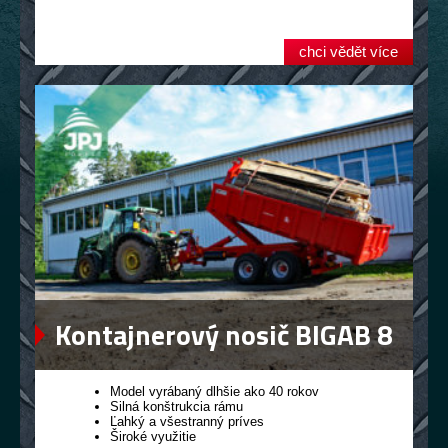
chci vědět více
Kontajnerový nosič BIGAB 8
– 12
Model vyrábaný dlhšie ako 40 rokov
Silná konštrukcia rámu
Ľahký a všestranný príves
Široké využitie