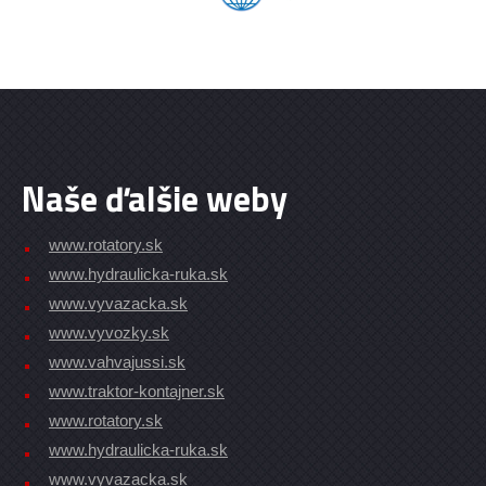
Naše ďalšie weby
www.rotatory.sk
www.hydraulicka-ruka.sk
www.vyvazacka.sk
www.vyvozky.sk
www.vahvajussi.sk
www.traktor-kontajner.sk
www.rotatory.sk
www.hydraulicka-ruka.sk
www.vyvazacka.sk