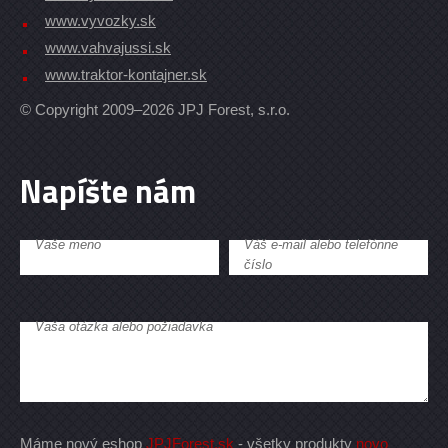
www.vyvozky.sk
www.vahvajussi.sk
www.traktor-kontajner.sk
© Copyright 2009–2026 JPJ Forest, s.r.o.
Napíšte nám
Vaše meno
Váš e-mail alebo telefónne
číslo
Vaša otázka alebo požiadavka
Máme nový eshop
JPJForest.sk
- všetky produkty
novo