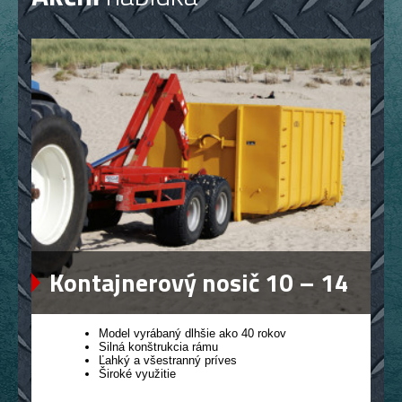
Kontajnerový nosič 10 – 14
Model vyrábaný dlhšie ako 40 rokov
Silná konštrukcia rámu
Ľahký a všestranný príves
Široké využitie