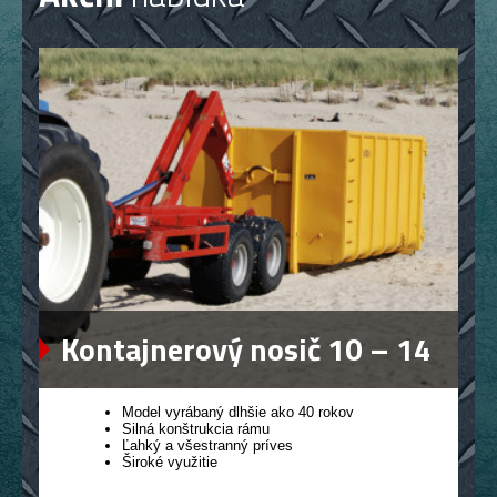
Kontajnerový nosič 10 – 14
Model vyrábaný dlhšie ako 40 rokov
Silná konštrukcia rámu
Ľahký a všestranný príves
Široké využitie