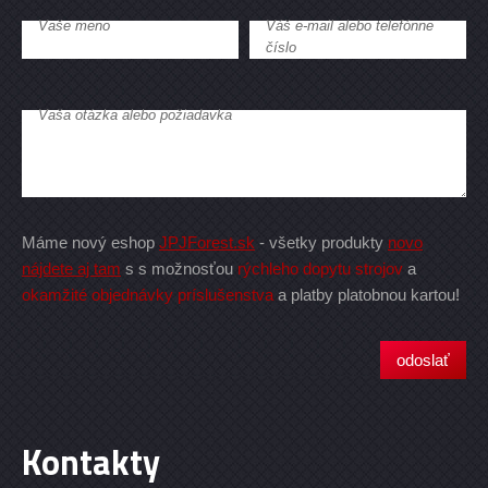
Vaše meno
Váš e-mail alebo telefónne
číslo
Vaša otázka alebo požiadavka
Máme nový eshop
JPJForest.sk
- všetky produkty
novo
nájdete aj tam
s s možnosťou
rýchleho dopytu strojov
a
okamžité objednávky príslušenstva
a platby platobnou kartou!
Kontakty