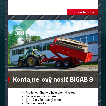
chci vědět více
Kontajnerový nosič BIGAB 8
– 12
Model vyrábaný dlhšie ako 40 rokov
Silná konštrukcia rámu
Ľahký a všestranný príves
Široké využitie