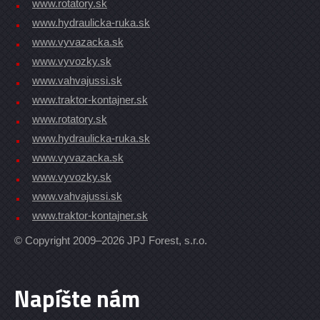
www.rotatory.sk
www.hydraulicka-ruka.sk
www.vyvazacka.sk
www.vyvozky.sk
www.vahvajussi.sk
www.traktor-kontajner.sk
www.rotatory.sk
www.hydraulicka-ruka.sk
www.vyvazacka.sk
www.vyvozky.sk
www.vahvajussi.sk
www.traktor-kontajner.sk
© Copyright 2009–2026 JPJ Forest, s.r.o.
Napíšte nám