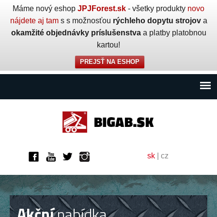
Máme nový eshop
JPJForest.sk
- všetky produkty
novo
nájdete aj tam
s s možnosťou
rýchleho dopytu strojov
a
okamžité objednávky príslušenstva
a platby platobnou
kartou!
PREJSŤ NA ESHOP
sk
|
cz
Akční
nabídka