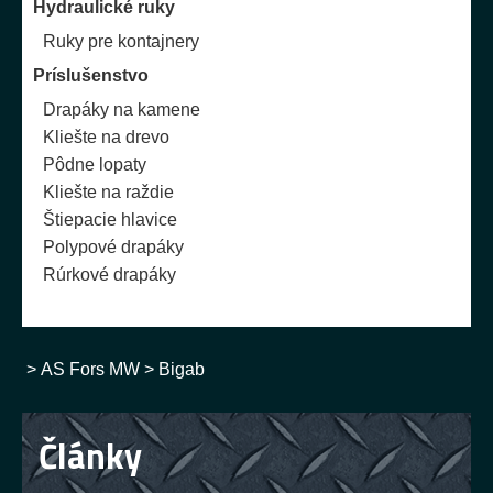
Hydraulické ruky
Ruky pre kontajnery
Príslušenstvo
Drapáky na kamene
Kliešte na drevo
Pôdne lopaty
Kliešte na raždie
Štiepacie hlavice
Polypové drapáky
Rúrkové drapáky
>
AS Fors MW
>
Bigab
Články