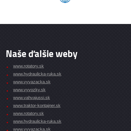
Naše ďalšie weby
www.rotatory.sk
www.hydraulicka-ruka.sk
www.vyvazacka.sk
www.vyvozky.sk
www.vahvajussi.sk
www.traktor-kontajner.sk
www.rotatory.sk
www.hydraulicka-ruka.sk
www.vyvazacka.sk