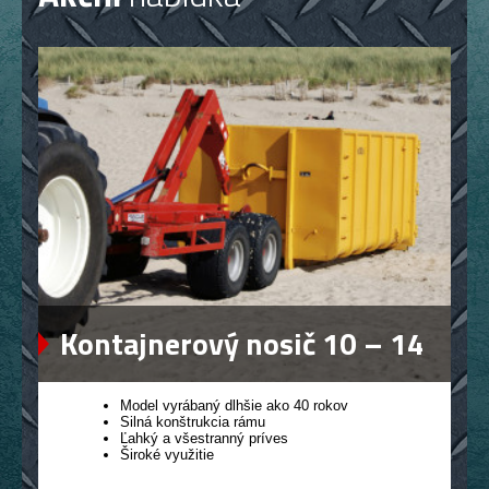
Kontajnerový nosič 10 – 14
Model vyrábaný dlhšie ako 40 rokov
Silná konštrukcia rámu
Ľahký a všestranný príves
Široké využitie