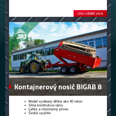
chci vědět více
Kontajnerový nosič BIGAB 8
– 12
Model vyrábaný dlhšie ako 40 rokov
Silná konštrukcia rámu
Ľahký a všestranný príves
Široké využitie