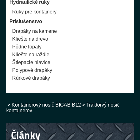
Hydraulické ruky
Ruky pre kontajnery
Príslušenstvo
Drapáky na kamene
Kliešte na drevo
Pôdne lopaty
Kliešte na raždie
Štiepacie hlavice
Polypové drapáky
Rúrkové drapáky
>
Kontajnerový nosič BIGAB B12
>
Traktorvý nosič
kontajnerov
Články