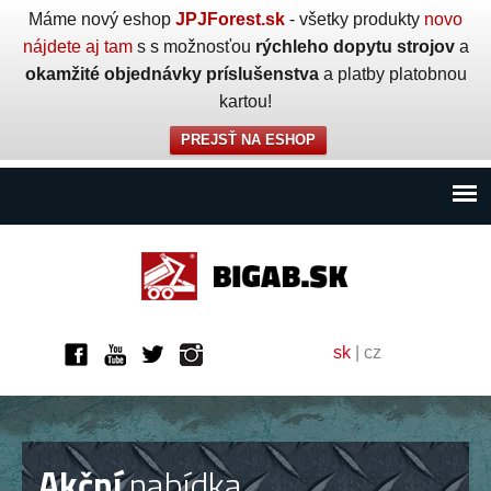
Máme nový eshop
JPJForest.sk
- všetky produkty
novo
nájdete aj tam
s s možnosťou
rýchleho dopytu strojov
a
okamžité objednávky príslušenstva
a platby platobnou
kartou!
PREJSŤ NA ESHOP
sk
|
cz
Akční
nabídka