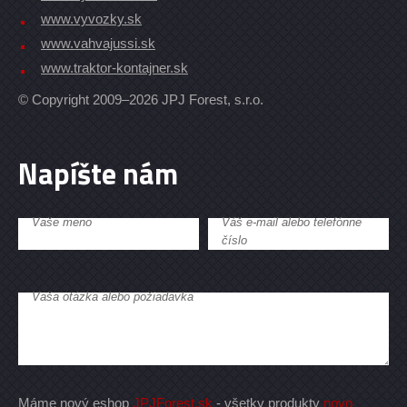
www.vyvozky.sk
www.vahvajussi.sk
www.traktor-kontajner.sk
© Copyright 2009–2026 JPJ Forest, s.r.o.
Napíšte nám
Vaše meno
Váš e-mail alebo telefónne
číslo
Vaša otázka alebo požiadavka
Máme nový eshop
JPJForest.sk
- všetky produkty
novo