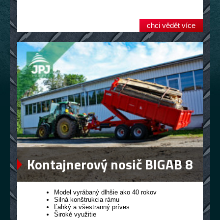
chci vědět více
Kontajnerový nosič BIGAB 8
– 12
Model vyrábaný dlhšie ako 40 rokov
Silná konštrukcia rámu
Ľahký a všestranný príves
Široké využitie