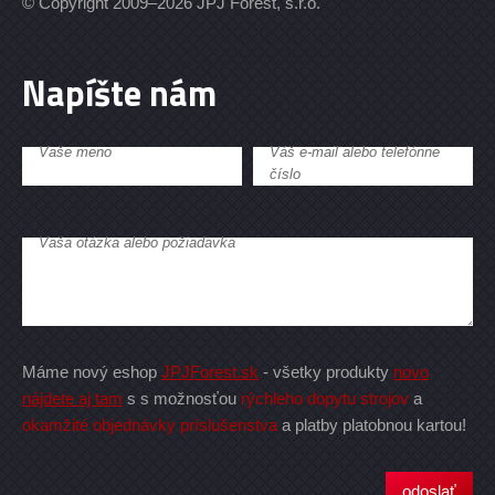
© Copyright 2009–2026 JPJ Forest, s.r.o.
Napíšte nám
Vaše meno
Váš e-mail alebo telefónne
číslo
Vaša otázka alebo požiadavka
Máme nový eshop
JPJForest.sk
- všetky produkty
novo
nájdete aj tam
s s možnosťou
rýchleho dopytu strojov
a
okamžité objednávky príslušenstva
a platby platobnou kartou!