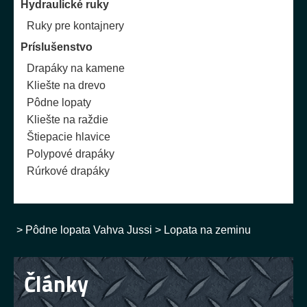
Hydraulické ruky
Ruky pre kontajnery
Príslušenstvo
Drapáky na kamene
Kliešte na drevo
Pôdne lopaty
Kliešte na raždie
Štiepacie hlavice
Polypové drapáky
Rúrkové drapáky
>
Pôdne lopata Vahva Jussi
>
Lopata na zeminu
Články