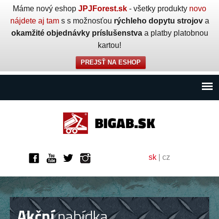
Máme nový eshop
JPJForest.sk
- všetky produkty
novo
nájdete aj tam
s s možnosťou
rýchleho dopytu strojov
a
okamžité objednávky príslušenstva
a platby platobnou
kartou!
PREJSŤ NA ESHOP
sk
|
cz
Akční
nabídka