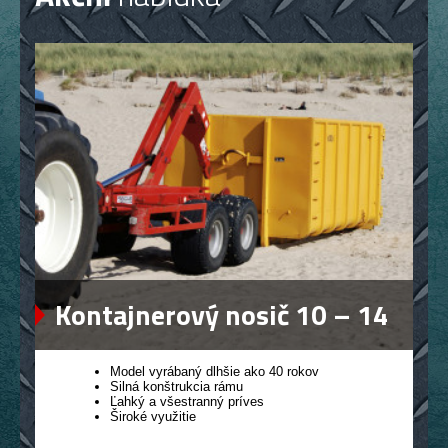
Kontajnerový nosič 10 – 14
Model vyrábaný dlhšie ako 40 rokov
Silná konštrukcia rámu
Ľahký a všestranný príves
Široké využitie